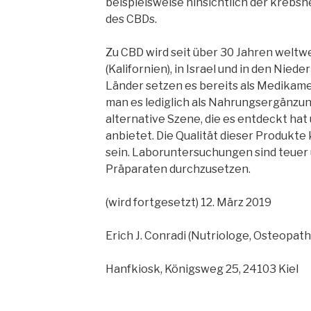
beispielsweise hinsichtlich der kre
des CBDs.
Zu CBD wird seit über 30 Jahren weltw
(Kalifornien), in Israel und in den Nied
Länder setzen es bereits als Medikame
man es lediglich als Nahrungsergänzungs
alternative Szene, die es entdeckt hat
anbietet. Die Qualität dieser Produkte
sein. Laboruntersuchungen sind teuer 
Präparaten durchzusetzen.
(wird fortgesetzt) 12. März 2019
Erich J. Conradi (Nutriologe, Osteopath
Hanfkiosk, Königsweg 25, 24103 Kiel