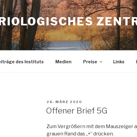
TRIOLOGISCHES ZENT
iträge des Instituts
Medien
Preise
Links
VERÖFFENTLICHT
26. MÄRZ 2020
AM
Offener Brief 5G
Zum Vergrößern mit dem Mauszeiger a
grauen Rand das „+“ drücken.