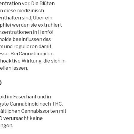
entration vor. Die Blüten
en diese medizinisch
nthalten sind. Über ein
hie) werden sie extrahiert
zentrationen in Hanföl
oide beeinflussen das
 und regulieren damit
sse. Bei Cannabinoiden
hoaktive Wirkung, die sich in
ilen lassen.
)
oid im Faserhanf und in
gste Cannabinoid nach THC.
hältlichen Cannabissorten mit
D verursacht keine
ungen.