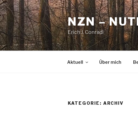
Zum
Inhalt
NZN – NU
springen
Erich J. Conradi
Aktuell
Über mich
Be
KATEGORIE:
ARCHIV