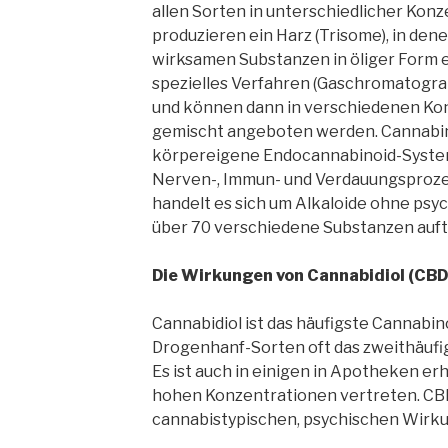
allen Sorten in unterschiedlicher Konz
produzieren ein Harz (Trisome), in den
wirksamen Substanzen in öliger Form e
spezielles Verfahren (Gaschromatograp
und können dann in verschiedenen Kon
gemischt angeboten werden. Cannabin
körpereigene Endocannabinoid-System
Nerven-, Immun- und Verdauungsproze
handelt es sich um Alkaloide ohne psyc
über 70 verschiedene Substanzen aufte
Die Wirkungen von Cannabidiol (CBD
Cannabidiol ist das häufigste Cannabin
Drogenhanf-Sorten oft das zweithäufi
Es ist auch in einigen in Apotheken er
hohen Konzentrationen vertreten. CB
cannabistypischen, psychischen Wirk