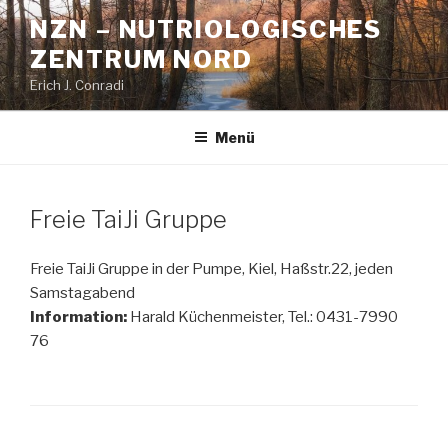
Zum
NZN – NUTRIOLOGISCHES
Inhalt
ZENTRUM NORD
springen
Erich J. Conradi
Menü
Freie TaiJi Gruppe
Freie TaiJi Gruppe in der Pumpe, Kiel, Haßstr.22, jeden
Samstagabend
Information:
Harald Küchenmeister, Tel.: 0431-7990
76