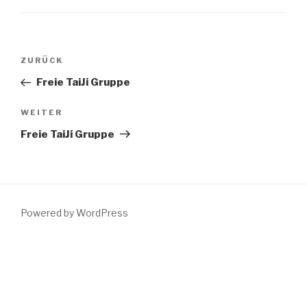
Beitragsnavigation
Vorheriger
ZURÜCK
Beitrag
Freie TaiJi Gruppe
Nächster
WEITER
Beitrag
Freie TaiJi Gruppe
Powered by WordPress