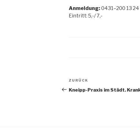
Anmeldung:
0431–200 13 24
Eintritt: 5,-/ 7,-
Beitragsnavigation
Vorheriger
ZURÜCK
Beitrag
Kneipp-Praxis im Städt. Kran