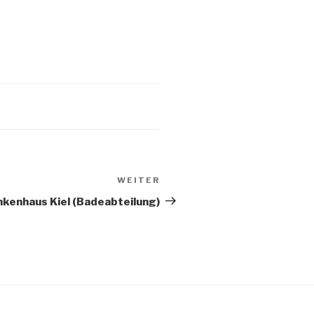
WEITER
Nächster
Beitrag
nkenhaus Kiel (Badeabteilung)