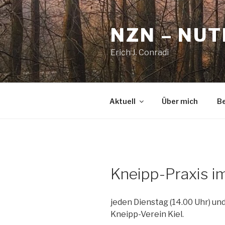
Zum
Inhalt
NZN – NU
springen
Erich J. Conradi
Aktuell
Über mich
Be
Kneipp-Praxis im
jeden Dienstag (14.00 Uhr) un
Kneipp-Verein Kiel.