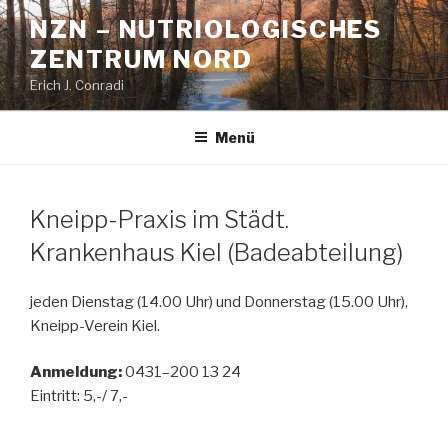
Zum
NZN – NUTRIOLOGISCHES
Inhalt
ZENTRUM NORD
springen
Erich J. Conradi
Menü
Kneipp-Praxis im Städt.
Krankenhaus Kiel (Badeabteilung)
jeden Dienstag (14.00 Uhr) und Donnerstag (15.00 Uhr),
Kneipp-Verein Kiel.
Anmeldung:
0431–200 13 24
Eintritt: 5,-/ 7,-