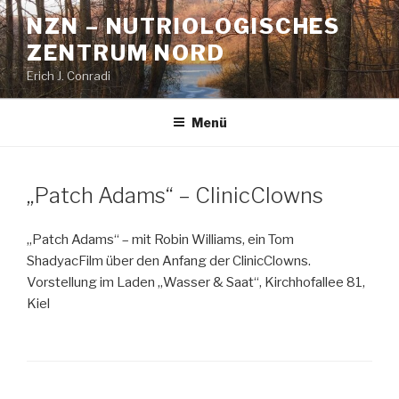
Zum
NZN – NUTRIOLOGISCHES
Inhalt
ZENTRUM NORD
springen
Erich J. Conradi
Menü
„Patch Adams“ – ClinicClowns
„Patch Adams“ – mit Robin Williams, ein Tom
ShadyacFilm über den Anfang der ClinicClowns.
Vorstellung im Laden „Wasser & Saat“, Kirchhofallee 81,
Kiel