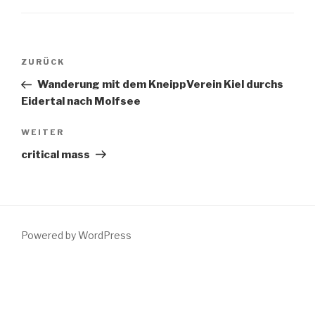
Beitragsnavigation
Vorheriger
ZURÜCK
Beitrag
Wanderung mit dem KneippVerein Kiel durchs
Eidertal nach Molfsee
Nächster
WEITER
Beitrag
critical mass
Powered by WordPress