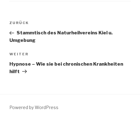
Beitragsnavigation
Vorheriger
ZURÜCK
Beitrag
Stammtisch des Naturheilvereins Kiel u.
Umgebung
Nächster
WEITER
Beitrag
Hypnose – Wie sie bei chronischen Krankheiten
hilft
Powered by WordPress