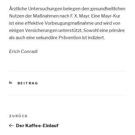
Ärztliche Untersuchungen belegen den gesundheitlichen
Nutzen der Maßnahmen nach F. X. Mayr. Eine Mayr-Kur
ist eine effektive Vorbeugungmaßnahme und wird von
einigen Versicherungen unterstützt. Sowohl eine primäre
als auch eine sekundäre Prävention ist indiziert.
Erich Conradi
KATEGORIEN
BEITRAG
Beitragsnavigation
Vorheriger
ZURÜCK
Beitrag
Der Kaffee-Einlauf