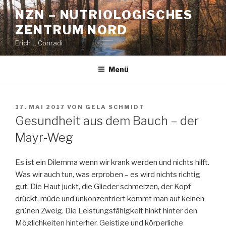
Zum
NZN – NUTRIOLOGISCHES
Inhalt
ZENTRUM NORD
springen
Erich J. Conradi
Menü
VERÖFFENTLICHT
17. MAI 2017
VON
GELA SCHMIDT
AM
Gesundheit aus dem Bauch – der
Mayr-Weg
Es ist ein Dilemma wenn wir krank werden und nichts hilft.
Was wir auch tun, was erproben – es wird nichts richtig
gut. Die Haut juckt, die Glieder schmerzen, der Kopf
drückt, müde und unkonzentriert kommt man auf keinen
grünen Zweig. Die Leistungsfähigkeit hinkt hinter den
Möglichkeiten hinterher. Geistige und körperliche